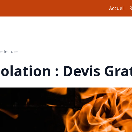
Accueil
R
e lecture
olation : Devis Gra