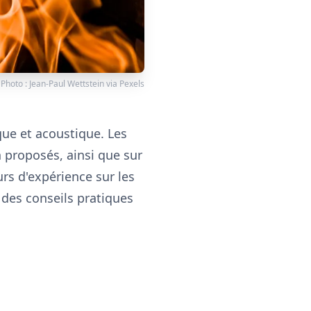
Photo :
Jean-Paul Wettstein
via
Pexels
que et acoustique. Les
n proposés, ainsi que sur
urs d'expérience sur les
t des conseils pratiques