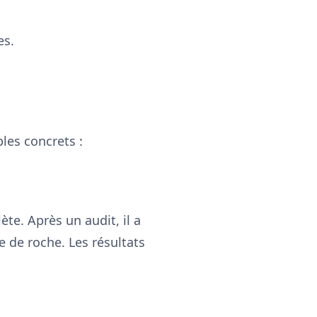
es.
ples concrets :
te. Après un audit, il a
 de roche. Les résultats