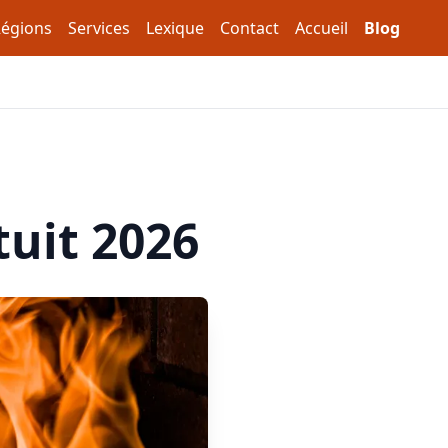
égions
Services
Lexique
Contact
Accueil
Blog
tuit 2026