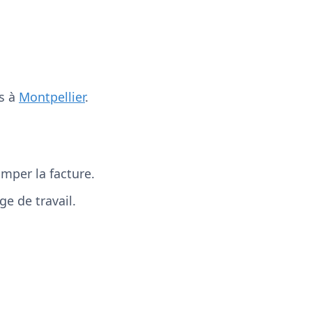
ns à
Montpellier
.
mper la facture.
e de travail.