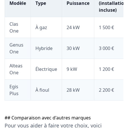
Modèle
Type
Puissance
(installation
incluse)
Clas
À gaz
24 kW
1 500 €
One
Genus
Hybride
30 kW
3 000 €
One
Alteas
Électrique
9 kW
1 200 €
One
Egis
À fioul
28 kW
2 200 €
Plus
## Comparaison avec d'autres marques
Pour vous aider à faire votre choix, voici